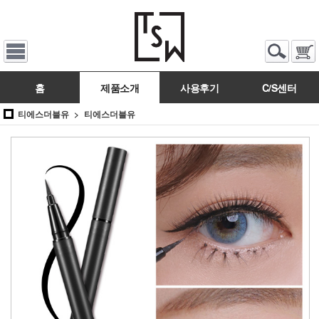
홈
제품소개
사용후기
C/S센터
티에스더블유
티에스더블유