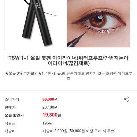
TSW 1+1 올킬 붓펜 아이라이너(워터프루프/안번지는아
이라이너/끊김제로)
★오늘 3% 추가할인★1+1행사! 물,땀,유분기에도 번지지 않는 초강력 워터프루
프
소비자가
38,000
원
판매가
20,400
원
19,800
오늘 할인가
원
적립금
195원
배송비
배송비 3,000원 (50,000원 이상 구매 시 무료)