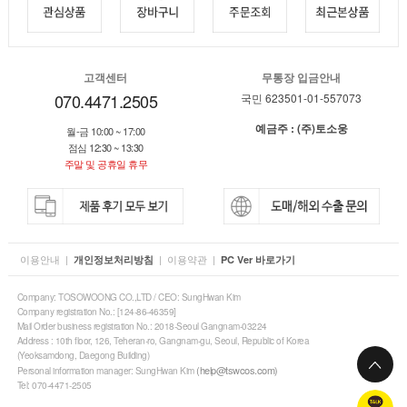
고객센터
무통장 입금안내
070.4471.2505
국민 623501-01-557073
예금주 : (주)토소웅
월-금 10:00 ~ 17:00
점심 12:30 ~ 13:30
주말 및 공휴일 휴무
이용안내
|
|
이용약관
|
개인정보처리방침
PC Ver 바로가기
Company: TOSOWOONG CO.,LTD / CEO: SungHwan Kim
Company registration No.: [124-86-46359]
Mail Order business registration No.: 2018-Seoul Gangnam-03224
Address : 10th floor, 126, Teheran-ro, Gangnam-gu, Seoul, Republic of Korea
(Yeoksamdong, Daegong Building)
(help@tswcos.com)
Personal information manager: SungHwan Kim
Tel: 070-4471-2505