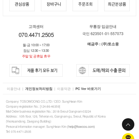
고객센터
무통장 입금안내
070.4471.2505
국민 623501-01-557073
예금주 : (주)토소웅
월-금 10:00 ~ 17:00
점심 12:30 ~ 13:30
주말 및 공휴일 휴무
이용안내
|
|
이용약관
|
개인정보처리방침
PC Ver 바로가기
Company: TOSOWOONG CO.,LTD / CEO: SungHwan Kim
Company registration No.: [124-86-46359]
Mail Order business registration No.: 2018-Seoul Gangnam-03224
Address : 10th floor, 126, Teheran-ro, Gangnam-gu, Seoul, Republic of Korea
(Yeoksamdong, Daegong Building)
(help@tswcos.com)
Personal information manager: SungHwan Kim
Tel: 070-4471-2505