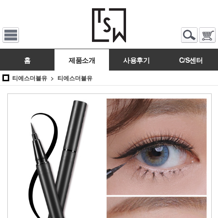
홈
제품소개
사용후기
C/S센터
티에스더블유
티에스더블유