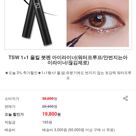
TSW 1+1 올킬 붓펜 아이라이너(워터프루프/안번지는아
이라이너/끊김제로)
★오늘 3% 추가할인★1+1행사! 물,땀,유분기에도 번지지 않는 초강력 워터프루
프
소비자가
38,000
원
판매가
20,400
원
19,800
오늘 할인가
원
적립금
195원
배송비
배송비 3,000원 (50,000원 이상 구매 시 무료)