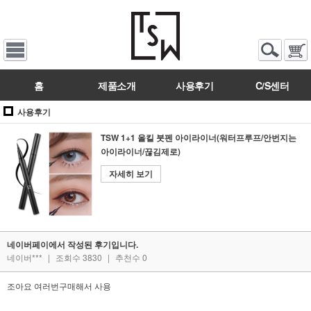
홈
제품소개
사용후기
C/S센터
사용후기
TSW 1+1 올킬 붓펜 아이라이너(워터프루프/안번지는
아이라이너/끊김제로)
자세히 보기
네이버페이에서 작성된 후기입니다.
네이버***
|
조회수 3830
|
추천수 0
조아요 여러번구매해서 사용