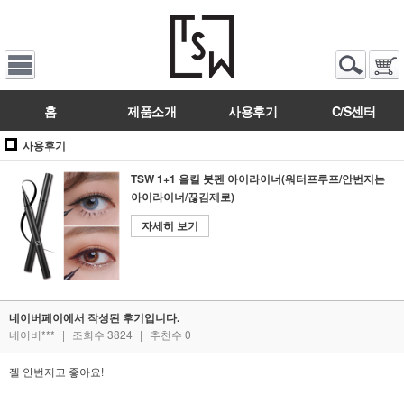
홈
제품소개
사용후기
C/S센터
사용후기
TSW 1+1 올킬 붓펜 아이라이너(워터프루프/안번지는
아이라이너/끊김제로)
자세히 보기
네이버페이에서 작성된 후기입니다.
네이버***
|
조회수 3824
|
추천수 0
젤 안번지고 좋아요!