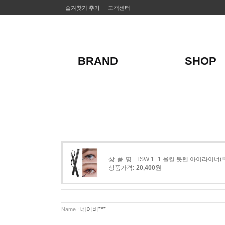
즐겨찾기 추가
고객센터
BRAND
SHOP
상 품 명:
TSW 1+1 올킬 붓펜 아이라이
상품가격:
20,400원
네이버***
Name :