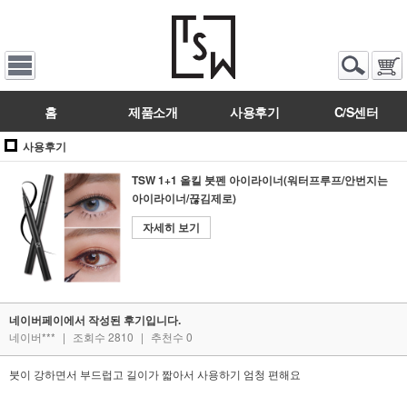
홈
제품소개
사용후기
C/S센터
사용후기
TSW 1+1 올킬 붓펜 아이라이너(워터프루프/안번지는
아이라이너/끊김제로)
자세히 보기
네이버페이에서 작성된 후기입니다.
네이버***
|
조회수 2810
|
추천수 0
붓이 강하면서 부드럽고 길이가 짧아서 사용하기 엄청 편해요