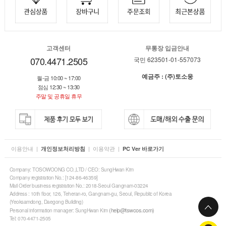
고객센터
무통장 입금안내
070.4471.2505
국민 623501-01-557073
예금주 : (주)토소웅
월-금 10:00 ~ 17:00
점심 12:30 ~ 13:30
주말 및 공휴일 휴무
이용안내
|
|
이용약관
|
개인정보처리방침
PC Ver 바로가기
Company: TOSOWOONG CO.,LTD / CEO: SungHwan Kim
Company registration No.: [124-86-46359]
Mail Order business registration No.: 2018-Seoul Gangnam-03224
Address : 10th floor, 126, Teheran-ro, Gangnam-gu, Seoul, Republic of Korea
(Yeoksamdong, Daegong Building)
(help@tswcos.com)
Personal information manager: SungHwan Kim
Tel: 070-4471-2505